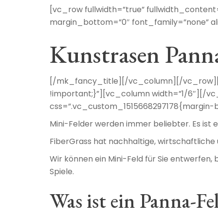
[vc_row fullwidth=”true” fullwidth_conte
margin_bottom=”0″ font_family=”none” al
Kunstrasen Panna
[/mk_fancy_title][/vc_column][/vc_row][
!important;}”][vc_column width=”1/6″][/
css=”.vc_custom_1515668297178{margin-bo
Mini-Felder werden immer beliebter. Es ist e
FiberGrass hat nachhaltige, wirtschaftlich
Wir können ein Mini-Feld für Sie entwerfen, 
Spiele.
Was ist ein Panna-Fe