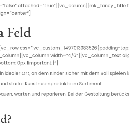
nt=”false” attached=”true”][vc_column][mk_fancy_titl
ign=”center”]
 Feld
vc_row css=”.vc_custom_1497013983526{padding-top: 
vc_column][vc_column width=”4/6″][vc_column_text ali
ttom: 0px !important;}”]
in idealer Ort, an dem Kinder sicher mit dem Ball spielen
e und starke Kunstrasenprodukte im Sortiment.
bauen, warten und reparieren. Bei der Gestaltung berücksi
ld?