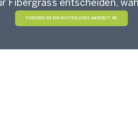
r Fibergrass entscheiden, wäh
FORDERN SIE EIN KOSTENLOSES ANGEBOT AN
ZUHAUSE
FIBERGRASS-SAMMLUNG
UNSERE METHODE
VERKAUFSSTELLEN
HÄNDLER WERDEN
GESCHÄFTSBE