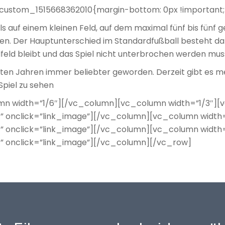
custom_1515668362010{margin-bottom: 0px !important;
ls auf einem kleinen Feld, auf dem maximal fünf bis fünf
. Der Hauptunterschied im Standardfußball besteht darin
elfeld bleibt und das Spiel nicht unterbrochen werden mus
zten Jahren immer beliebter geworden. Derzeit gibt es m
piel zu sehen
n width=”1/6″][/vc_column][vc_column width=”1/3″][
” onclick=”link_image”][/vc_column][vc_column width
” onclick=”link_image”][/vc_column][vc_column width
” onclick=”link_image”][/vc_column][/vc_row]