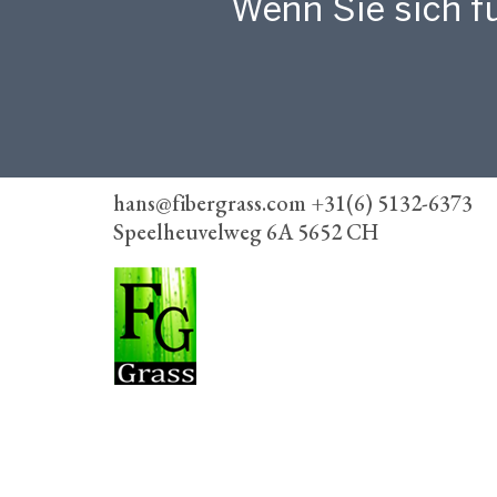
Wenn Sie sich fü
hans@fibergrass.com +31(6) 5132-6373
Speelheuvelweg 6A 5652 CH
FiberGrass
Speelheuvelweg 6A, 5652 CH Eindhoven
+31(6) 5132-6373