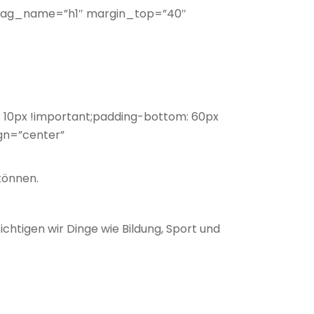
e tag_name=”h1″ margin_top=”40″
10px !important;padding-bottom: 60px
gn=”center”
 können.
chtigen wir Dinge wie Bildung, Sport und