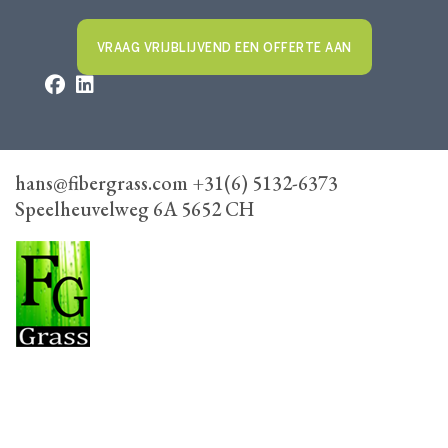
VRAAG VRIJBLIJVEND EEN OFFERTE AAN
hans@fibergrass.com +31(6) 5132-6373
Speelheuvelweg 6A 5652 CH
FiberGrass
Speelheuvelweg 6A, 5652 CH Eindhoven
+31(6) 5132-6373