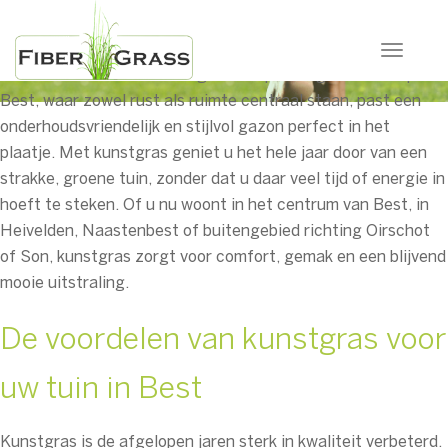
Bent u het zat om telkens weer het gras te maaien, sproeien
Toggle 
of bemesten? Dan is kunstgras dé oplossing. In een dorp als
Best, waar zowel rust als ruimte centraal staan, past een
onderhoudsvriendelijk en stijlvol gazon perfect in het
plaatje. Met kunstgras geniet u het hele jaar door van een
strakke, groene tuin, zonder dat u daar veel tijd of energie in
hoeft te steken. Of u nu woont in het centrum van Best, in
Heivelden, Naastenbest of buitengebied richting Oirschot
of Son, kunstgras zorgt voor comfort, gemak en een blijvend
mooie uitstraling.
De voordelen van kunstgras voor
uw tuin in Best
Kunstgras is de afgelopen jaren sterk in kwaliteit verbeterd.