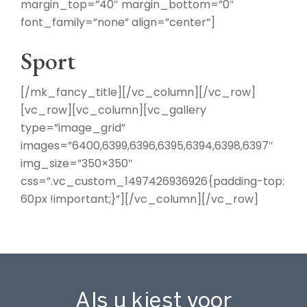
margin_top=”40″ margin_bottom=”0″
font_family=”none” align=”center”]
Sport
[/mk_fancy_title][/vc_column][/vc_row]
[vc_row][vc_column][vc_gallery
type=”image_grid”
images=”6400,6399,6396,6395,6394,6398,6397″
img_size=”350×350″
css=”.vc_custom_1497426936926{padding-top:
60px !important;}”][/vc_column][/vc_row]
Als u kiest voor