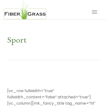
Toggle 
Sport
[vc_row fullwidth=”true”
fullwidth_content=”false” attached=”true”]
[vc_column][mk_fancy_title tag_name=”h1″