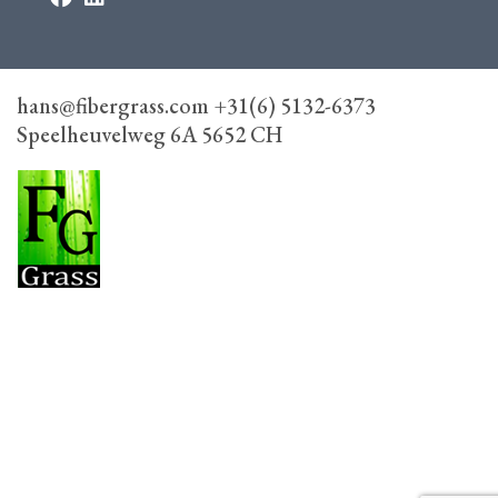
hans@fibergrass.com +31(6) 5132-6373
Speelheuvelweg 6A 5652 CH
FiberGrass
Speelheuvelweg 6A, 5652 CH Eindhoven
+31(6) 5132-6373
hans@fibergrass.com
HOME
FIBERGRASS COLLECTIE
ONZE WERKWIJZE
CONTACT
VERKOOPUNTEN
DEALER WORDEN