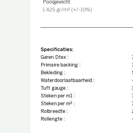
Poolgewicht
1.425 gr/m² (+/-10%)
Specificaties:
Garen Dtex :
Primaire backing :
Bekleding :
Waterdoorlaatbaarheid :
Tuft gauge :
Steken per m1 :
Steken per m² :
Rolbreedte :
Rollengte :