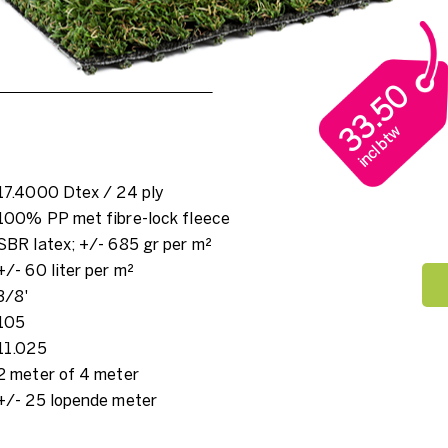
33.50
incl btw
17.4000 Dtex / 24 ply
100% PP met fibre-lock fleece
SBR latex; +/- 685 gr per m²
+/- 60 liter per m²
3/8'
105
11.025
2 meter of 4 meter
+/- 25 lopende meter