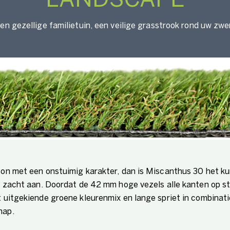
LANDSCAPE
en gezellige familietuin, een veilige grasstrook rond uw zw
azon met een onstuimig karakter, dan is Miscanthus 30 het k
r zacht aan. Doordat de 42 mm hoge vezels alle kanten op sta
et uitgekiende groene kleurenmix en lange spriet in combina
hap.