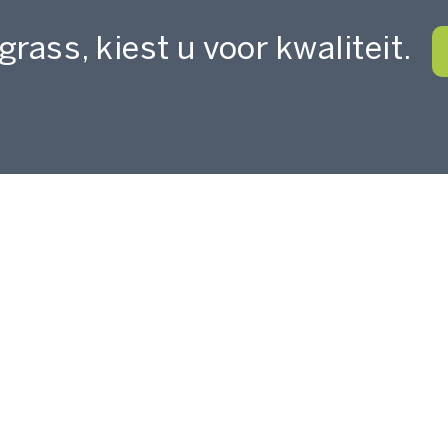
grass, kiest u voor kwaliteit.
HOME
FIBERGRASS COLLECTIE
ONZE WERKWIJZE
VERKOOPUNTEN
DEALER WORDEN
ALGEMENE VOORW