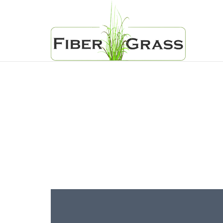
KUNSTGRAS
Omdat genieten leuker i
dan maaien