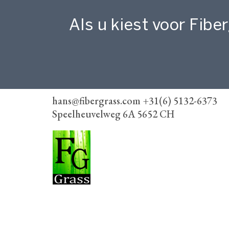
Als u kiest voor Fiber
hans@fibergrass.com +31(6) 5132-6373
Speelheuvelweg 6A 5652 CH
FiberGrass
Speelheuvelweg 6A, 5652 CH Eindhoven
+31(6) 5132-6373