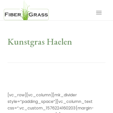
Toggle 
Kunstgras Haelen
[vc_row][vc_column][mk_divider
style=”padding_space”][vc_column_text
css=”.vc_custom_1576224160203{margin-