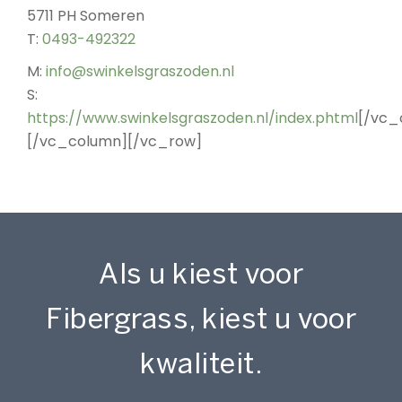
5711 PH Someren
T:
0493-492322
M:
info@swinkelsgraszoden.nl
S:
https://www.swinkelsgraszoden.nl/index.phtml
[/vc_
[/vc_column][/vc_row]
Als u kiest voor
Fibergrass, kiest u voor
kwaliteit.