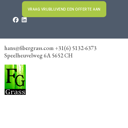
VRAAG VRIJBLIJVEND EEN OFFERTE AAN
hans@fibergrass.com +31(6) 5132-6373
Speelheuvelweg 6A 5652 CH
FiberGrass
Speelheuvelweg 6A, 5652 CH Eindhoven
+31(6) 5132-6373
hans@fibergrass.com