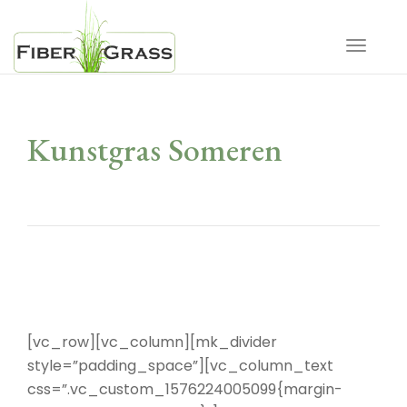
Toggle 
Kunstgras Someren
[vc_row][vc_column][mk_divider
style=”padding_space”][vc_column_text
css=”.vc_custom_1576224005099{margin-