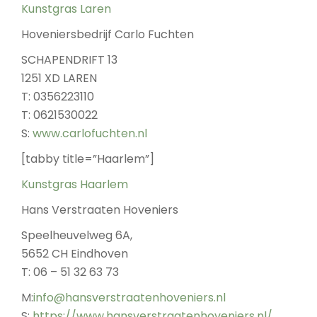
Kunstgras Laren
Hoveniersbedrijf Carlo Fuchten
SCHAPENDRIFT 13
1251 XD LAREN
T: 0356223110
T: 0621530022
S:
www.carlofuchten.nl
[tabby title=”Haarlem”]
Kunstgras Haarlem
Hans Verstraaten Hoveniers
Speelheuvelweg 6A,
5652 CH Eindhoven
T: 06 – 51 32 63 73
M:
info@hansverstraatenhoveniers.nl
S:
https://www.hansverstraatenhoveniers.nl/