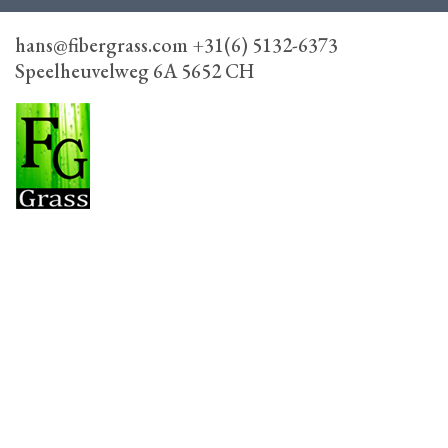
hans@fibergrass.com +31(6) 5132-6373
Speelheuvelweg 6A 5652 CH
FiberGrass
Speelheuvelweg 6A, 5652 CH Eindhoven
+31(6) 5132-6373
hans@fibergrass.com
HOME
FIBERGRASS COLLECTIE
ONZE WERKWIJZE
CONTACT
VERKOOPUNTEN
DEALER WORDEN
ALGEMENE VOORWAARDEN