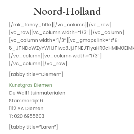
Noord-Holland
[/mk_fancy_title][/vc_column][/vc_row]
[vc_row][vc_column width=”1/3″][/vc_column]
[vc_column width=”1/3″][vc_gmaps link=”#E-
8_JTNDaWZyYW1lJTIwc3JjJTNEJTIyaHR0cHMlM0ElMk
[/vc_column][vc_column width=”1/3″]
[/vc_column][/vc_row]
[tabby title=”Diemen”]
Kunstgras Diemen
De Wolff tuinmaterialen
Stammerdijk 6
1112 AA Diemen
T: 020 6955803
[tabby title=”Laren”]