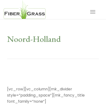
Toggle 
Noord-Holland
[vc_row][vc_column][mk_divider
style=”padding_space”][mk_fancy_title
font_family=”none”]