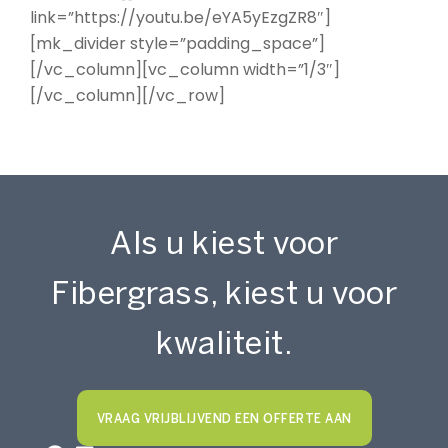
link=”https://youtu.be/eYA5yEzgZR8″]
[mk_divider style=”padding_space”]
[/vc_column][vc_column width=”1/3″]
[/vc_column][/vc_row]
Als u kiest voor
Fibergrass, kiest u voor
kwaliteit.
VRAAG VRIJBLIJVEND EEN OFFERTE AAN