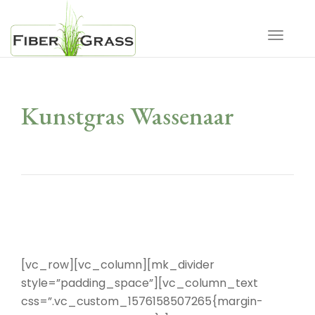
Toggle 
Kunstgras Wassenaar
[vc_row][vc_column][mk_divider
style=”padding_space”][vc_column_text
css=”.vc_custom_1576158507265{margin-